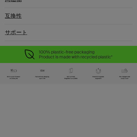
互換性
サポート
100% plastic-free packaging
Product is made with recycled plastic*