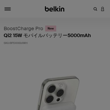
キーワー
アカ
切り替え
BoostCharge Pro
New
Qi2 15W モバイルバッテリー5000mAh
SKU:
BPD006btWH
5段階中5のカスタマー評価