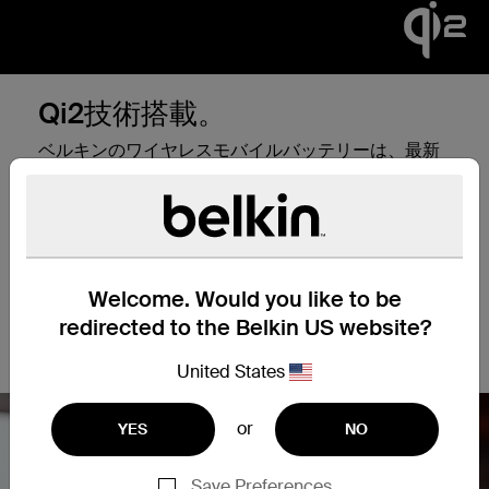
Qi2技術搭載。
ベルキンのワイヤレスモバイルバッテリーは、最新
かつ最先端のワイヤレス充電テクノロジーであるQi2
を搭載しています。 Qi2はiPhone 15などのQi2対応
デバイスでご利用いただけます。マグネットでしっ
かり固定し、これまでにない15Wの急速充電が実現
します。Qi2は電力使用が最適化され、デバイスのバ
ッテリー寿命を確保します。
Welcome. Would you like to be
Qi2テクノロジーの詳細については、次のブログ投稿
redirected to the Belkin US website?
をご覧ください。
Qi2とは何ですか？
United States
or
YES
NO
Save Preferences