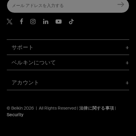
Belkin Twitter
Belkin Facebook
Belkin Instagram
Belkin LinkedIn
Belkin Youtube
Belkin TikTok
サポート
ベルキンについて
アカウント
© Belkin 2026 | All Rights Reserved |
法律に関する事項
|
Security