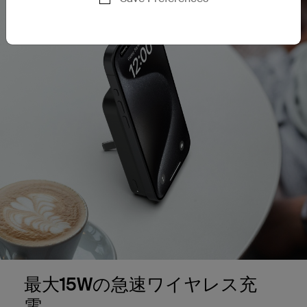
最大15Wの急速ワイヤレス充
電。