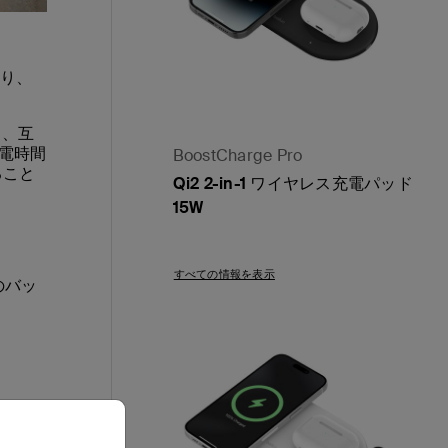
り、
て、互
電時間
BoostCharge Pro
ること
Qi2 2-in-1 ワイヤレス充電パッド
15W
Price:
すべての情報を表示
のバッ
5Wで
ん。磁