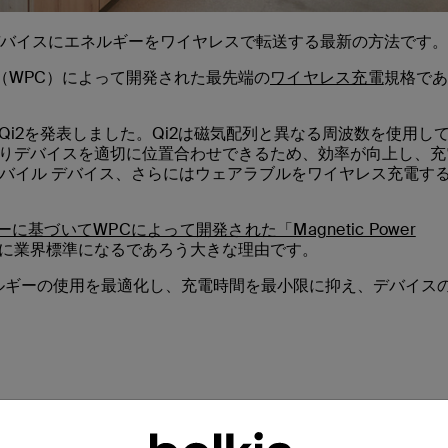
デバイスにエネルギーをワイヤレスで転送する最新の方法です。
アム（WPC）によって開発された最先端の
ワイヤレス充電
規格であ
てQi2を発表しました。Qi2は磁気配列と異なる周波数を使用し
よりデバイスを適切に位置合わせできるため、効率が向上し、充
バイル デバイス、さらにはウェアラブルをワイヤレス充電す
ジーに基づいてWPCによって開発された「Magnetic Power
速に業界標準になるであろう大きな理由です。
fileは、エネルギーの使用を最適化し、充電時間を最小限に抑え、デバイス
Qiよりもはるかに高速であることです。Qi2での充電は最大1
ほど速くなります。とはいえ、メリットは速度だけではありませ