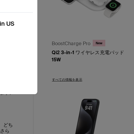
少なく
ことを
kin US
、事故
は、性
BoostCharge Pro
New
れ、
Qi2 3-in-1 ワイヤレス充電パッド
15W
どの新
イプの
Price:
すべての情報を表示
棄物と
ます。
、どち
にさら