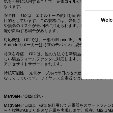
気を巧妙に活用することで、充電コイルが常に適切に位置合
なります。
安全性：
Qi2は、エネルギーの使用を最適化し、充電時間
Welco
目的としています。この規格には、強化された異物検出機能
や損傷のリスクが最小限に抑えられます。対応するのは、認
能が変動する場合があります。
対応機種：
Qi2では、一部の
iPhone 15、iPhone 14、iPhone 
Androidのメーカーは将来のデバイスに統合することができ
将来を考慮：
Qi2 は、他の方法でも新製品のイノベーショ
しい製品フォームファクタに対応します。また、予備のバッ
アクセサリもサポートされます。
持続可能性：
充電ケーブルは毎日の抜き差しによる機械的
なってしまいます。ワイヤレス充電器では、その機械的スト
MagSafeとQi2の違い
MagSafeとQi2は、磁気を利用して充電器をスマートフ
らも標準のQiより高速な充電を実現します。現在、Qi2はMa