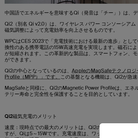
中国語でエネルギーを意味するQi（発音は「チー」）は、
Qi2（別名 Qi v2.0）は、ワイヤレス パワー コンソーシ
磁気調整によって充電効率を向上させるものです。
WPCはCES 2023で「充電技術における最新の進歩」とし
換性のある携帯電話の15W高速充電を実現します。磁石に
が短縮されます。この革新的な製品は、スマートフォン、モ
ができます。
Qi2の中心となっているのは、
AppleのMagSafeテクノロ
Profile（MPP）」です。
この基盤となる機能は、Qi2が急
MagSafeと同様に、Qi2のMagnetic Power Pro
テリー寿命と完全性を保護することを目的としています。
Qi2磁気充電のメリット
速度：
現時点での最大のメリットは、Qi2の充電がこれまでの
すが、Qiは5～15Wです。充電速度は、ワット数が大きい