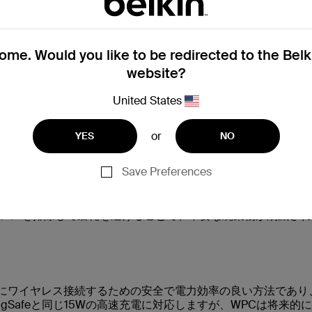
わせされるため、効率が大幅に向上し、発生する熱がはるかに
を最小限に抑え、デバイスのバッテリー寿命と完全性を保護する
me. Would you like to be redirected to the Bel
が含まれており、互換性のあるデバイスのみが充電されるため
定されたQi2デバイスのみです。認定されていないデバイスで
website?
United States
13
およびその他のMagSafe対応デバイスとの互換性が確保さ
ます。
or
YES
NO
ンを可能にします。磁気ロック機能は、AR/VRヘッドセットな
テリーなど、携帯電話の背面に磁力で取り付けられる新しいタ
Save Preferences
ストレスが原因で磨耗する傾向があり、最終的には埋め立て廃
レスを排除して磨耗を避けることで、不要な廃棄物が削減され
ォンにワイヤレス接続するための安全で電力効率の良い方法であり
gSafeと同じ15Wの高速充電に対応しますが、WPCは将来的