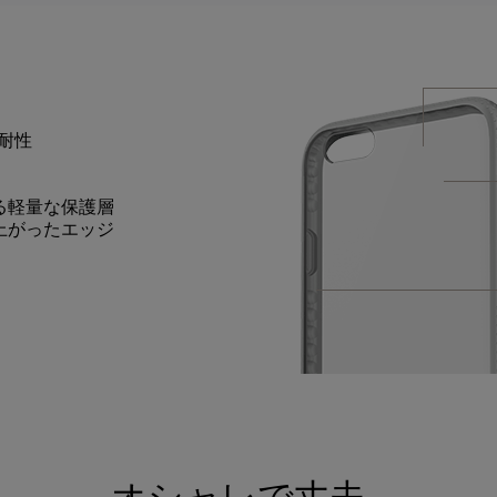
耐性
る軽量な保護層
上がったエッジ