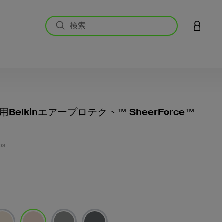
アカウン
 7用Belkinエアープロテクト™ SheerForce™
5段階中
03