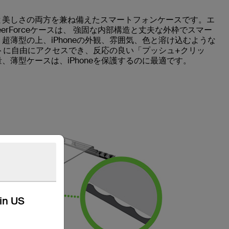
と美しさの両方を兼ね備えたスマートフォンケースです。エ
eerForceケースは、 強固な内部構造と丈夫な外枠でスマー
薄型の上、iPhoneの外観、雰囲気、色と溶け込むような
ートに自由にアクセスでき、反応の良い「プッシュ+クリッ
薄型ケースは、iPhoneを保護するのに最適です。
kin US