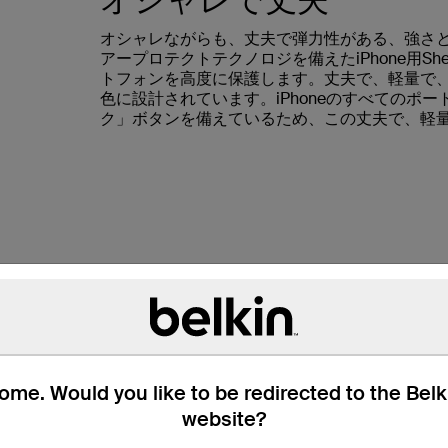
オシャレで丈夫
オシャレながらも、丈夫で弾力性がある、強さ
アープロテクトテクノロジを備えたiPhone用Sh
トフォンを高度に保護します。丈夫で、軽量で、超
色に設計されています。iPhoneのすべてのポ
ク」ボタンを備えているため、この丈夫で、軽量、
ジ
ャストフィットするケースの内側に、強固ながら柔
現されています。また、このテクノロジによ
度と美しさを持続できます。
me. Would you like to be redirected to the Bel
website?