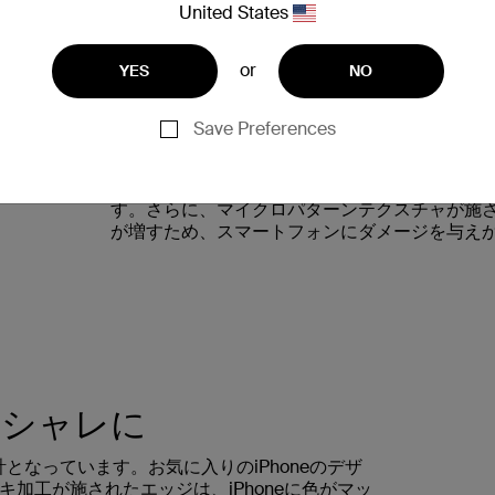
United States
or
YES
NO
Save Preferences
衝撃 + 落下からの保護
内側のウェーブ設計で形成されるエアーポケッ
す。さらに、マイクロパターンテクスチャが施
が増すため、スマートフォンにダメージを与え
オシャレに
設計となっています。お気に入りのiPhoneのデザ
加工が施されたエッジは、iPhoneに色がマッ