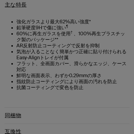
主な特長
強化ガラスより最大62%高い強度*
¶
鉛筆硬度9Hで傷に強い
†
60%に再生ガラスを使用
、100%再生プラスチッ
ク製のパッケージ**
AR反射防止コーティングで反射を抑制
気泡が入ることなく簡単かつ正確に貼り付けられる
Easy-Alignトレイが付属
フラット、全画面カバー、滑らかなエッジ、ケース
対応
鮮明な画面表示、わずか0.29mmの厚さ
指紋防止コーティングにより画面の汚れを防止
抗菌コーティングで変色を防止
同梱物
互換性