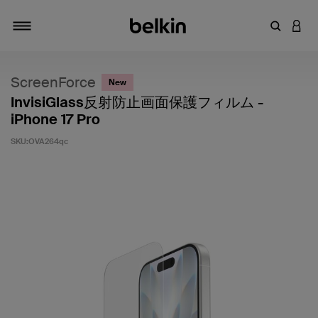
キーワー
アカ
切り替え
ScreenForce
New
InvisiGlass反射防止画面保護フィルム -
iPhone 17 Pro
SKU:
OVA264qc
5段階中4.9のカスタマー評価