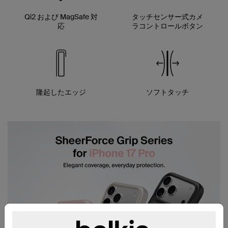
Qi2 および MagSafe 対
タッチセンサー式カメ
応
ラコントロールボタン
隆起したエッジ
ソフトタッチ