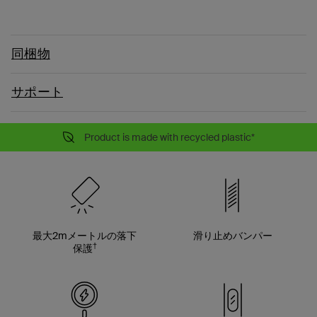
同梱物
サポート
Product is made with recycled plastic*
最大2mメートルの落下
滑り止めバンパー
†
保護