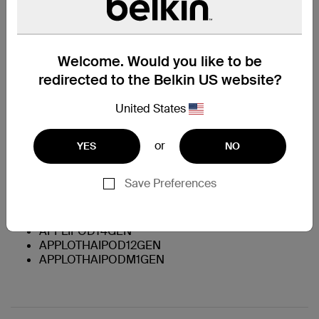
iPad 2
iPad 3rd gen
iPad (Original)
Welcome. Would you like to be
APPLOTHAIPODNN1GEN
APPLOTHAIPOD3GEN
redirected to the Belkin US website?
APPLOTHAIPODCLS2
APPLOTHAIPODNN2GEN
United States
APPLOTHAIPODNN3GEN
APPLOTHAIPODNN4GEN
APPLOTHAIPOD4G
or
YES
NO
APPLOTHAIPODCLS
APPLOTHAIPODCLR
Save Preferences
APPLIPODN6GEN
APPLOTHAIPODT1GEN
APPLIPODC160G
APPLIPODT4GEN
APPLOTHAIPOD12GEN
APPLOTHAIPODM1GEN