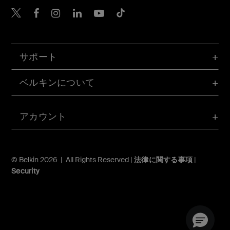
Belkin Twitter
Belkin Facebook
Belkin Instagram
Belkin LinkedIn
Belkin Youtube
Belkin TikTok
サポート
ベルキンについて
アカウント
© Belkin 2026 | All Rights Reserved |
法律に関する事項
|
Security