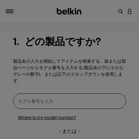
キーワー
アカ
切り替え
1.
どの製品ですか?
製品名の入力を開始してアイテムを検索する、箱または製
品ページからモデル番号を入力する (製品名の下に小さな
グレーの数字)、または以下のドロップダウンを使用しま
す。
Where is my model number?
- または -