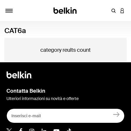
Inserisci 
ACCE
Attiva/Disattiva navigazione
CAT6a
category reults count
Contatta Belkin
Ulteriori informazioni su novità e offerte
Belkin Twitter
Belkin Facebook
Belkin Instagram
Belkin LinkedIn
Belkin Youtube
Belkin TikTok