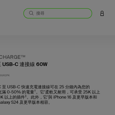
登入您的
↑CHARGE™
至 USB-C 連接線 60W
5 客戶
5GR2PK
-C 至 USB-C 快速充電連接線可在 25 分鐘內為您的
†
6 充滿 0-50% 的電量
。它’柔軟又耐用，可承受 25K 以上
‡
0K 以上的插件
。此外，它’與 iPhone 16 及更早版本和
 Galaxy S24 及更早版本相容。