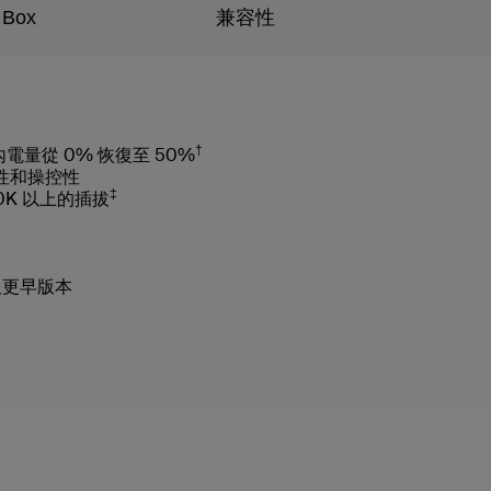
 Box
兼容性
†
鐘內電量從 0% 恢復至 50%
彈性和操控性
‡
0K 以上的插拔
24 及更早版本