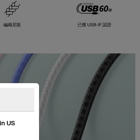
編織尼龍
已獲 USB-IF 認證
kin US