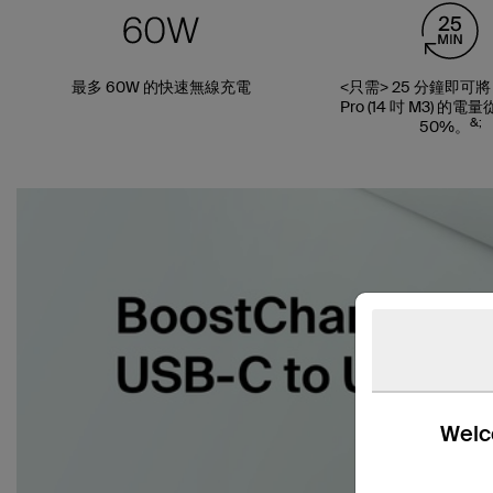
最多 60W 的快速無線充電
<只需> 25 分鐘即可將 
Pro (14 吋 M3) 的電
&;
50%。
Welco