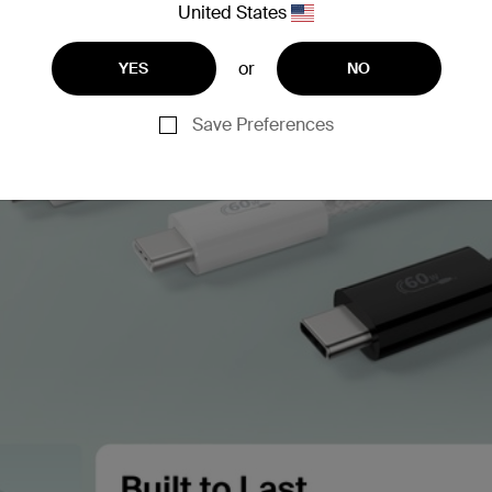
United States
or
YES
NO
Save Preferences