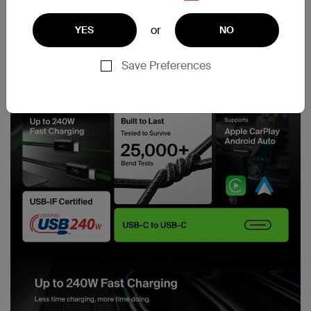
or
YES
NO
Save Preferences