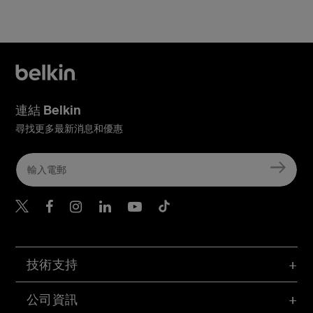
連結 Belkin
尋找更多最新消息和優惠
Belkin Twitter
Belkin Hong Kong Faceboo
Belkin Instagram
Belkin Hong Kong Lin
Belkin Youtube
Belkin TikTok
技術支持
公司資訊