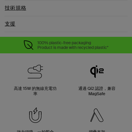
技術規格
支援
100% plastic-free packaging
Product is made with recycled plastic*
高達 15W 的無線充電功
通過 Qi2 認證，兼容
率
MagSafe
強力磁吸，一拍即合
摺疊支架