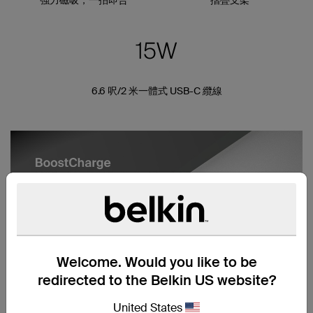
6.6 呎/2 米一體式 USB-C 纜線
Welcome. Would you like to be
redirected to the Belkin US website?
United States