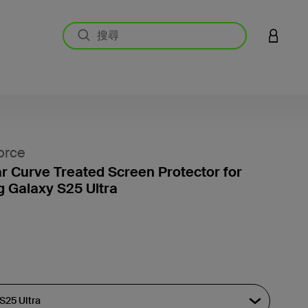
登入您的
orce
r Curve Treated Screen Protector for
 Galaxy S25 Ultra
4.5 