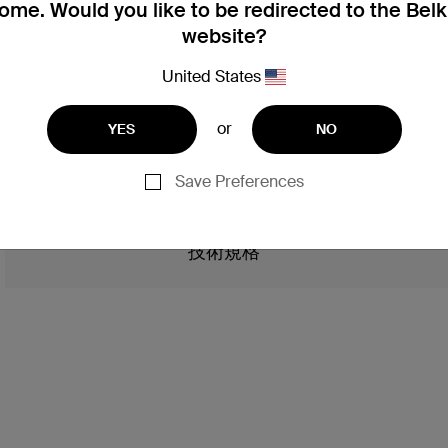
me. Would you like to be redirected to the Bel
website?
United States
or
YES
NO
Save Preferences
技術規格