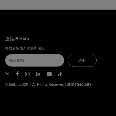
連結 Belkin
尋找更多最新消息和優惠
註冊
Belkin Twitter
Belkin Hong Kong Facebook
Belkin Instagram
Belkin Hong Kong Lin
Belkin Youtube
Belkin TikTok
© Belkin 2026 | All Rights Reserved |
法律
|
Security