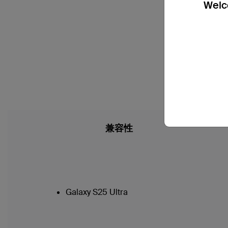
Welco
兼容性
Galaxy S25 Ultra