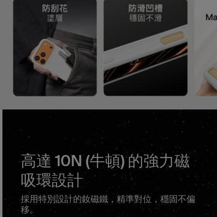
高達 10N (牛頓) 的強力磁
吸環設計
採用特別設計的釹磁鐵，精準對位，穩固不偏
移。