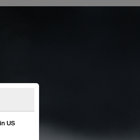
kin US