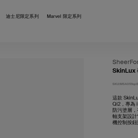
迪士尼限定系列
Marvel 限定系列
SheerFo
SkinLu
SKU:
MSA059qc
這款 SkinL
Qi2，專為
防污塗層，
軸支架設計
機控制按鈕