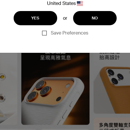
United States
or
YES
NO
Save Preferences