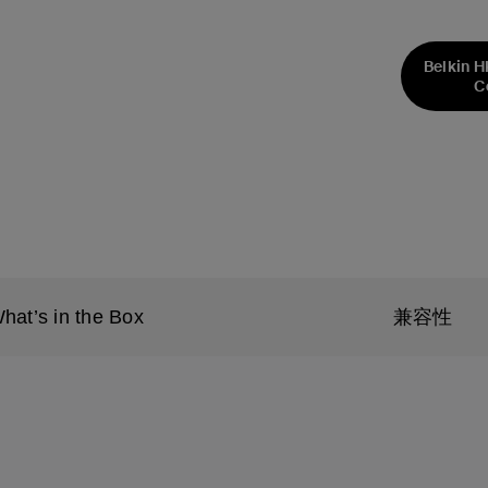
Belkin H
C
hat’s in the Box
兼容性