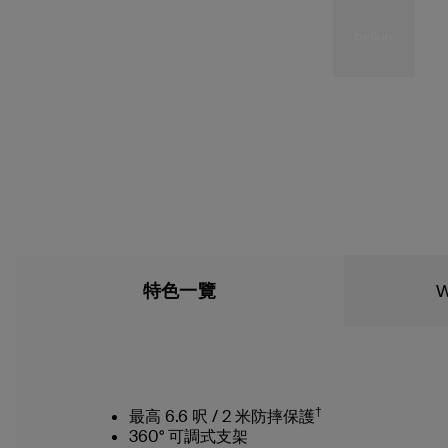
特色一覽
W
†
最高 6.6 呎 / 2 米防摔保護
360° 可調式支架