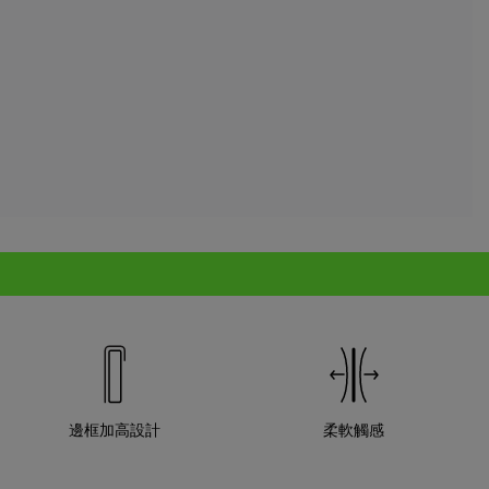
邊框加高設計
柔軟觸感