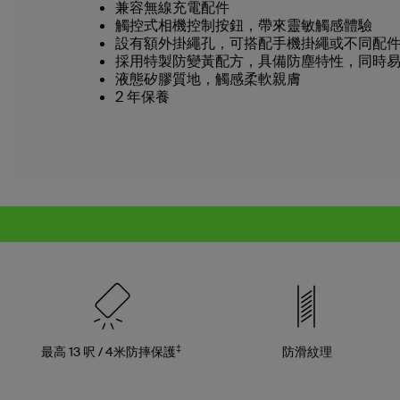
兼容無線充電配件
觸控式相機控制按鈕，帶來靈敏觸感體驗
設有額外掛繩孔，可搭配手機掛繩或不同配
採用特製防變黃配方，具備防塵特性，同時
液態矽膠質地，觸感柔軟親膚
2 年保養
‡
最高 13 呎 / 4米防摔保護
防滑紋理