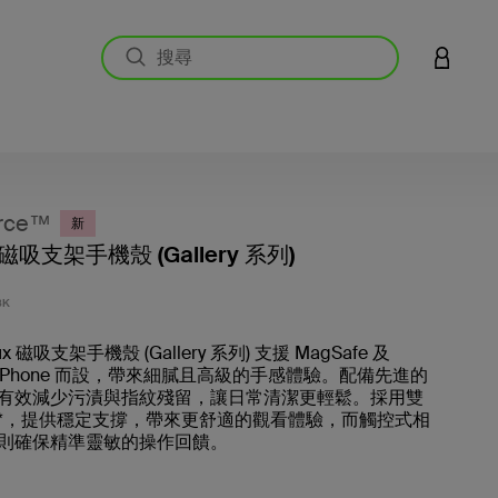
登入您的
rce™
新
x 磁吸支架手機殼 (Gallery 系列)
4.7 
BK
ux 磁吸支架手機殼 (Gallery 系列) 支援 MagSafe 及
 iPhone 而設，帶來細膩且高級的手感體驗。配備先進的
有效減少污漬與指紋殘留，讓日常清潔更輕鬆。採用雙
*，提供穩定支撐，帶來更舒適的觀看體驗，而觸控式相
則確保精準靈敏的操作回饋。