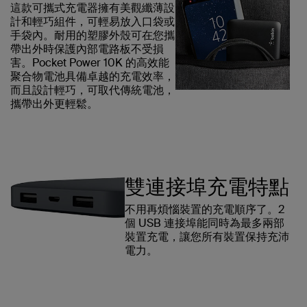
這款可攜式充電器擁有美觀纖薄設
計和輕巧組件，可輕易放入口袋或
手袋內。耐用的塑膠外殼可在您攜
帶出外時保護內部電路板不受損
害。Pocket Power 10K 的高效能
聚合物電池具備卓越的充電效率，
而且設計輕巧，可取代傳統電池，
攜帶出外更輕鬆。
雙連接埠充電特點
不用再煩惱裝置的充電順序了。2
個 USB 連接埠能同時為最多兩部
裝置充電，讓您所有裝置保持充沛
電力。