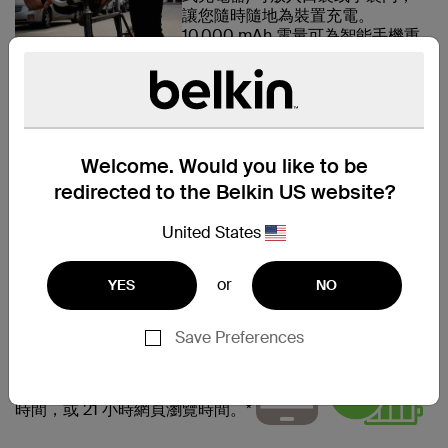
讓您隨時隨地為裝置充電。
10,000 mAh 電量可為智能手機重
複充電高達 3 次。*通用 USB-A
2.4 安培連接埠可提供最高 5V 的
電流輸出量，快速安全為各種裝置
充電，例如：智能手錶、運動錶
帶、耳機、喇叭、運動攝影機和藍
牙裝置。5V 2.0 安培輸入量可讓
Welcome. Would you like to be
行動電源快速重新充電，讓您再次
redirected to the Belkin US website?
使用。
United States
or
YES
NO
可多次充電
Save Preferences
行動電源具備 10,000 mAh 電
量，最多能為智能手機重新充電 3
次，為手機提供額外 25 小時通話
時間，或 21 小時網頁瀏覽時間。*