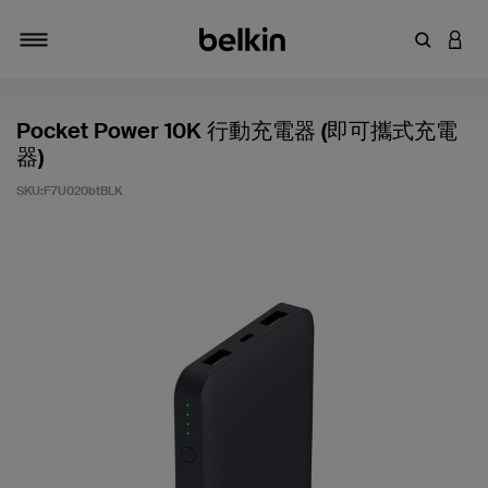
輸入關鍵
登入
切換瀏覽方式
Pocket Power 10K 行動充電器 (即可攜式充電
器)
SKU:
F7U020btBLK
4.8 客戶評分（滿分為 5 分）