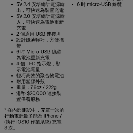
5V 2.4 安培總計電源輸
6 吋 micro-USB 線纜
出，可快速為裝置充電
5V 2.0 安培總計電源輸
入，可快速為電池重新
充電
2 個通用 USB 連接埠
設計纖薄輕巧，方便攜
帶
6 吋 Micro-USB 線纜
為電池重新充電
4 個 LED 指示燈，顯
示電池電量
輕巧高效的聚合物電池
耐用塑膠外殼
重量：7.8oz / 222g
港幣 $20,000 連接裝
置保養服務
* 在內部測試中，充電一次的
行動電源最多能為 iPhone 7
(執行 iOS10 作業系統) 充電
3 次。