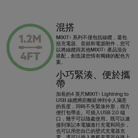
混搭
MIXIT↑ 系列不僅包括線纜，還包
括充電器、音頻和電源附件，您可
以將線纜與其他MIXIT↑ 產品混合
搭配，創造讓您情有獨鍾的配色方
案。
小巧緊湊、便於攜
帶
加長的4 英尺MIXIT↑ Lightning to
USB 線纜將距離延伸到令人滿意
的長度，同時不失緊湊外形，很方
便打包帶走。可插入USB 2.0 端
口，幾乎可以隨處使用。既可以連
接到筆記本電腦進行充電和同步，
也可以用您自己的壁式充電器充
電，還可以插入車載充電器在路上