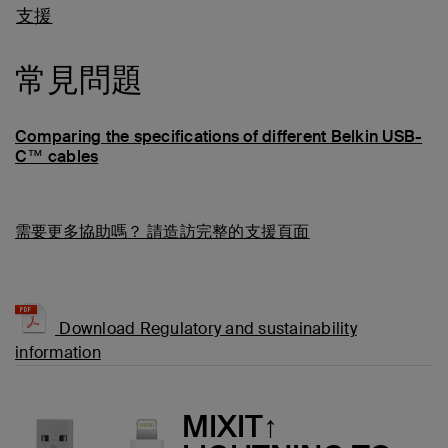
支援
常見問題
Comparing the specifications of different Belkin USB-
C™ cables
需要更多協助嗎？
請造訪完整的支援頁面
Download Regulatory and sustainability
information
MIXIT↑