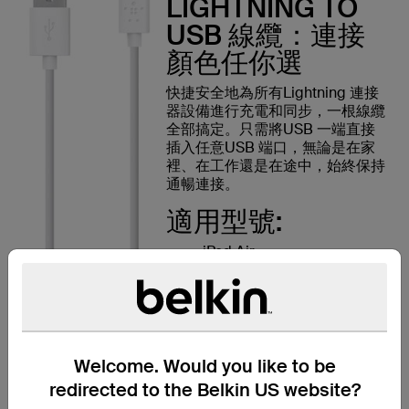
LIGHTNING TO
USB 線纜：連接
顏色任你選
快捷安全地為所有Lightning 連接
器設備進行充電和同步，一根線纜
全部搞定。只需將USB 一端直接
插入任意USB 端口，無論是在家
裡、在工作還是在途中，始終保持
通暢連接。
適用型號:
iPad Air
iPad（第四代）
配備 Retina 顯示屏的 iPad
mini
iPad mini
iPhone 6/6 Plus/5/5s/5c
iPod touch（第五代）
Welcome. Would you like to be
iPod nano（第七代）
redirected to the Belkin US website?