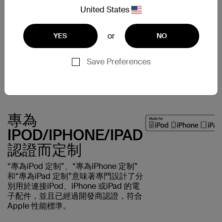
BELKIN 特色
United States
MFI 認證（同時允許使用
MFI 徽標）
or
YES
NO
可選擇 7 種顏色進行混搭
小巧緊湊、便於攜帶
充電和數據傳輸極為快速
Save Preferences
專為
IPOD/IPHONE/IPAD
認證而定制
“專為iPod 定制”、“專為iPhone 定制”
和“專為iPad 定制”意味著專門設計了分
別用於連接iPod、iPhone 或iPad 的電
子配件，並且已經過開發商認證，符合
Apple 性能標準。