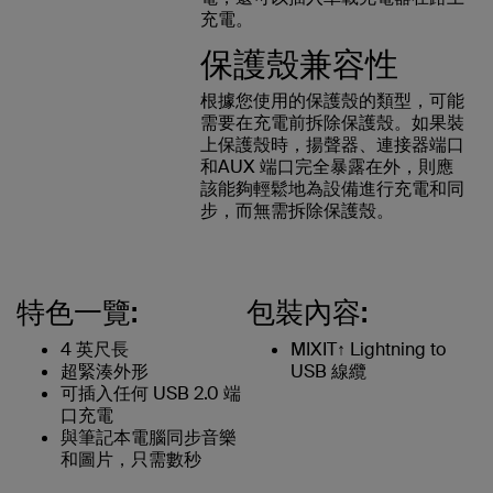
充電。
保護殼兼容性
根據您使用的保護殼的類型，可能
需要在充電前拆除保護殼。如果裝
上保護殼時，揚聲器、連接器端口
和AUX 端口完全暴露在外，則應
該能夠輕鬆地為設備進行充電和同
步，而無需拆除保護殼。
特色一覽:
包裝內容:
4 英尺長
MIXIT↑ Lightning to
超緊湊外形
USB 線纜
可插入任何 USB 2.0 端
口充電
與筆記本電腦同步音樂
和圖片，只需數秒