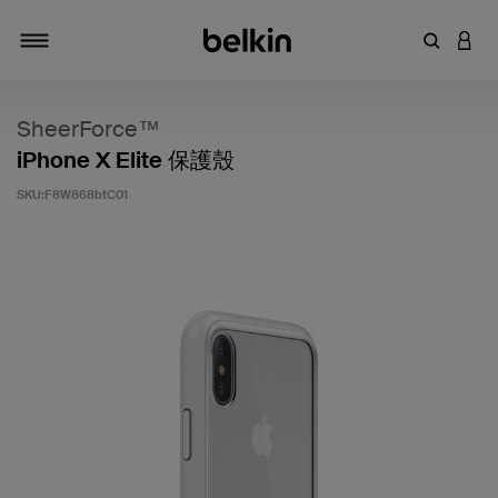
輸入關鍵
登入
切換瀏覽方式
SheerForce™
iPhone X Elite 保護殼
SKU:
F8W868btC01
4.8 客戶評分（滿分為 5 分）