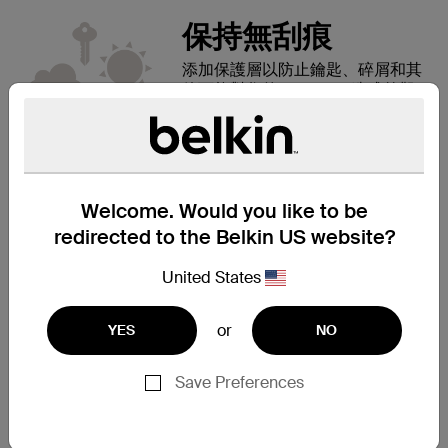
保持無刮痕
添加保護層以防止鑰匙、碎屑和其
他可能對您的 iPhone X 造成外觀
損壞的物品。
完美無瑕的設計
甚至外殼的邊緣也經過精心設計，
可防止損壞屏幕。 將手機屏幕放
Welcome. Would you like to be
下時，略微凸起的邊緣可在屏幕和
redirected to the Belkin US website?
表面之間留出空間。
United States
or
YES
NO
乾淨、現代的風格
Save Preferences
錶殼的材質經過精心設計，清晰度
高且抗紫外線，因此即使暴露在陽
光下也不會變色。 透明的背面展