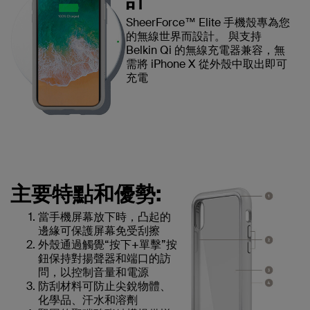
SheerForce™ Elite 手機殼專為您
的無線世界而設計。 與支持
Belkin Qi 的無線充電器兼容，無
需將 iPhone X 從外殼中取出即可
充電
主要特點和優勢:
當手機屏幕放下時，凸起的
邊緣可保護屏幕免受刮擦
外殼通過觸覺“按下+單擊”按
鈕保持對揚聲器和端口的訪
問，以控制音量和電源
防刮材料可防止尖銳物體、
化學品、汗水和溶劑