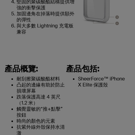
堅固的聚碳酸酯結構提供增
強的衝擊保護
加固邊角在掉落時提供額外
的彈性
與大多數 Lightning 充電板
兼容
產品概覽:
產品包括:
耐刮擦聚碳酸酯材料
SheerForce™ iPhone
凸起的邊緣有助於防止
X Elite 保護殼
損壞屏幕
跌落保護高達 4 英尺
（1.2 米）
觸覺靈敏的“推+點擊”
按鈕
時尚的顏色的元素
抗紫外線外殼保持水清
澈