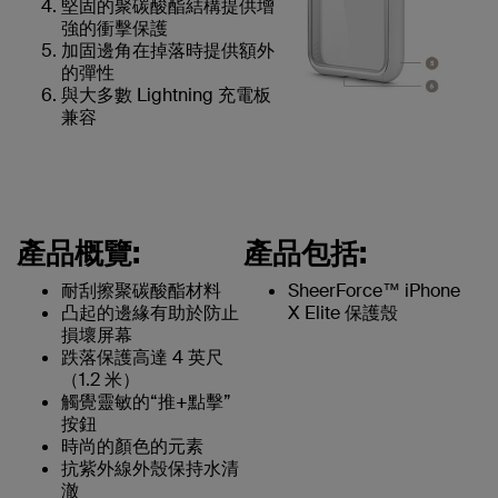
堅固的聚碳酸酯結構提供增
強的衝擊保護
加固邊角在掉落時提供額外
的彈性
與大多數 Lightning 充電板
兼容
產品概覽:
產品包括:
耐刮擦聚碳酸酯材料
SheerForce™ iPhone
凸起的邊緣有助於防止
X Elite 保護殼
損壞屏幕
跌落保護高達 4 英尺
（1.2 米）
觸覺靈敏的“推+點擊”
按鈕
時尚的顏色的元素
抗紫外線外殼保持水清
澈