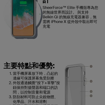
SheerForce™ Elite 手機殼專為您
的無線世界而設計。 與支持
Belkin Qi 的無線充電器兼容，無
需將 iPhone X 從外殼中取出即可
充電
主要特點和優勢:
當手機屏幕放下時，凸起的
邊緣可保護屏幕免受刮擦
外殼通過觸覺“按下+單擊”按
鈕保持對揚聲器和端口的訪
問，以控制音量和電源
防刮材料可防止尖銳物體、
化學品、汗水和溶劑