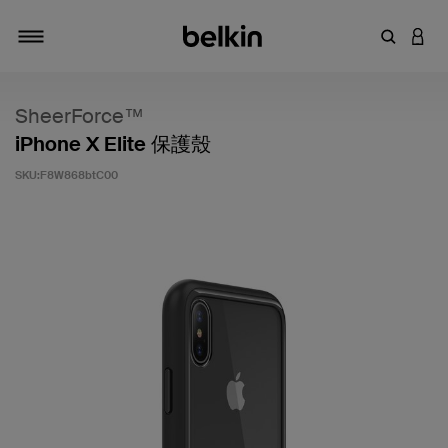
輸入關鍵
登入
切換瀏覽方式
SheerForce™
iPhone X Elite 保護殼
SKU:
F8W868btC00
3.7 客戶評分（滿分為 5 分）