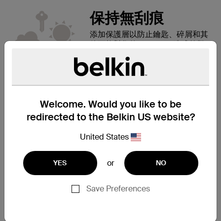
保持無刮痕
添加保護層以防止鑰匙、碎屑和其
他可能對您的 iPhone X 造成外觀
損壞的物品。
完美無瑕的設計
甚至外殼的邊緣也經過精心設計，
可防止損壞屏幕。 將手機屏幕放
Welcome. Would you like to be
下時，略微凸起的邊緣可在屏幕和
redirected to the Belkin US website?
表面之間留出空間。
United States
or
YES
NO
乾淨、現代的風格
Save Preferences
錶殼的材質經過精心設計，清晰度
高且抗紫外線，因此即使暴露在陽
光下也不會變色。 透明的背面展