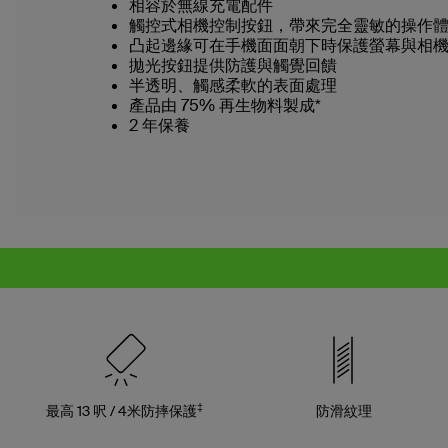
相容於無線充電配件
觸控式相機控制按鈕，帶來完全靈敏的操作
凸起邊緣可在手機面面朝下時保護螢幕與相
拋光按鈕提供防護與觸覺回饋
半透明、觸感柔軟的表面處理
產品由 75% 再生物料製成*
2 年保養
‡
最高 13 呎 / 4米防摔保護
防滑紋理