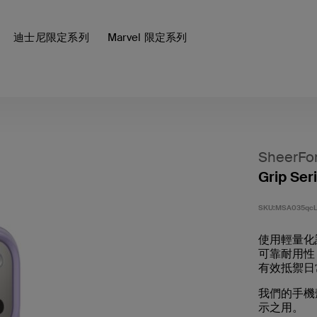
迪士尼限定系列
Marvel 限定系列
SheerFo
Grip Ser
SKU:
MSA035qcL
使用輕量化設
可靠耐用性，
有效抵禦日
我們的手機殼專
示之用。