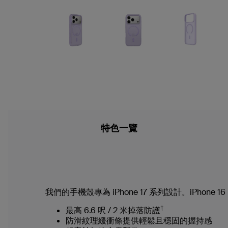
特色一覽
我們的手機殼專為 iPhone 17 系列設計。iPhon
†
最高 6.6 呎 / 2 米掉落防護
防滑紋理緩衝條提供輕鬆且穩固的握持感