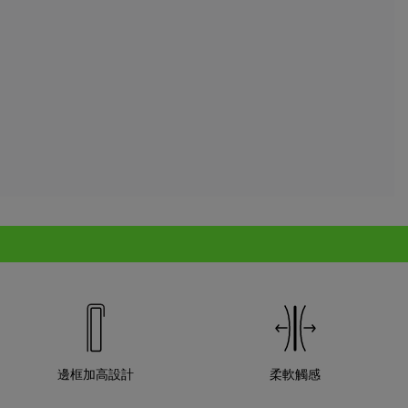
邊框加高設計
柔軟觸感