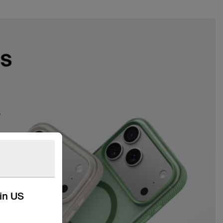
kin US