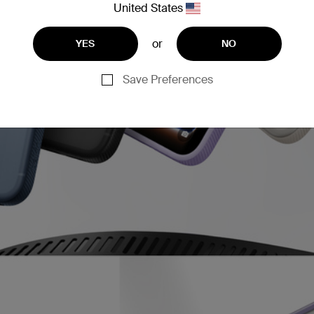
United States
or
YES
NO
Save Preferences