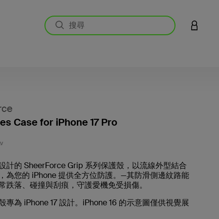
登入您的
rce
ies Case for iPhone 17 Pro
4.2 
V
計的 SheerForce Grip 系列保護殼，以流線外型結合
為您的 iPhone 提供全方位防護。—其防滑側邊紋路能
常跌落、碰撞與刮痕，守護愛機免受損傷。
為 iPhone 17 設計。iPhone 16 的示意圖僅供視覺展