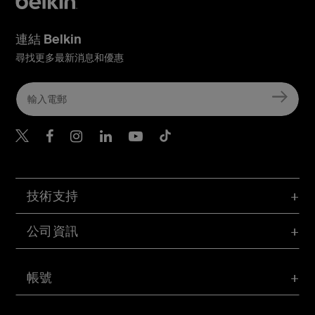
連結 Belkin
尋找更多最新消息和優惠
Belkin Twitter
Belkin Hong Kong Faceboo
Belkin Instagram
Belkin Hong Kong Lin
Belkin Youtube
Belkin TikTok
技術支持
公司資訊
帳號