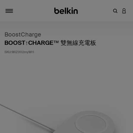
輸入關鍵
登入
切換瀏覽方式
BoostCharge
BOOST↑CHARGE™ 雙無線充電板
SKU:
WIZ002myWH
5 客戶評分（滿分為 5 分）