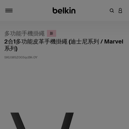
輸入關鍵
登入
切換瀏覽方式
多功能手機掛繩
新
2合1多功能皮革手機掛繩 (迪士尼系列 / Marvel
系列)
SKU:
MSZ003qcBK-DY
4.3 客戶評分（滿分為 5 分）