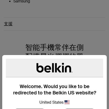
Samsung
支援
智能手機常伴在側
配搭星光熠熠的風
格
手機在手，安全無憂，
從容探索世界。全新
Welcome. Would you like to be
Belkin迪士尼系列多功
redirected to the Belkin US website?
能手機掛繩經典設計融
合實用功能，讓您更方
United States