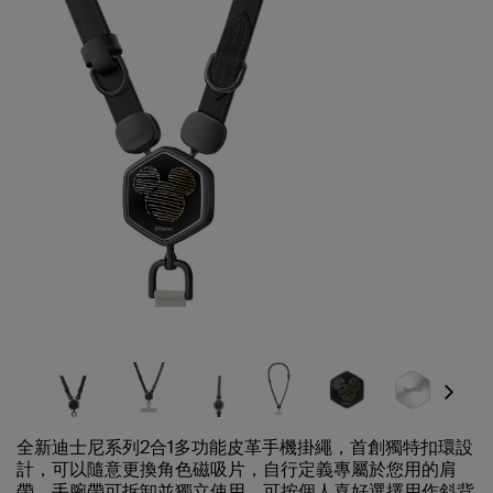
Next
全新迪士尼系列2合1多功能皮革手機掛繩，首創獨特扣環設
計，可以隨意更換角色磁吸片，自行定義專屬於您用的肩
帶。手腕帶可拆卸並獨立使用，可按個人喜好選擇用作斜背