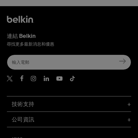
連結 Belkin
尋找更多最新消息和優惠
Belkin Twitter
Belkin Hong Kong Faceboo
Belkin Instagram
Belkin Hong Kong Lin
Belkin Youtube
Belkin TikTok
技術支持
公司資訊