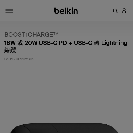
輸入關鍵
登入
切換瀏覽方式
BOOST↑CHARGE™
18W 或 20W USB-C PD + USB-C 轉 Lightning
線纜
SKU:
F7U099btBLK
5 客戶評分（滿分為 5 分）