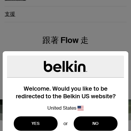
支援
跟著 Flow 走
通過雙重波束成形技術連接的電話清晰如面談，便捷的通透模式
（Hear-Thru）有助您留意周圍環境，以保障安全或與周圍的人
交談。每次充電可享至長 7 小時電池續航，附加無線充電盒 24 小
時電力，提供真正的全天聆聽樂趣。SOUNDFORM Flow 採用
IPX5 級防汗防水材料以適應各種天氣和鍛煉，並通過藍牙® 5.2
輕鬆連接，是全天候提供零噪音優質音響的完美選擇。
Welcome. Would you like to be
redirected to the Belkin US website?
United States
or
YES
NO