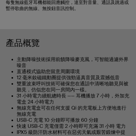
每隻無線藍牙耳機都能回應觸控，達至對音量、通話及跳過或
暫停歌曲的無線、無按鈕音訊控制。
產品概覽
主動降噪技術採用前饋降噪麥克風，可智能過濾外界
噪音
直通模式協助您留意周圍環境
12 毫米釹磁鐵動圈提供強勁逼真音質及震撼低音
雙重波束呼叫技術可確保您在通話中清晰地聽見與被
聽見，仿似您在同一房間內一樣。
31 小時電力續航總時長 —— 耳機播放 7 小時，外加充
電盒 24 小時電力
無線充電盒可在任何支援 Qi 的充電板上方便地進行
無線充電
USB-C 充電 10 分鐘即可播放 60 分鐘
快速 USB-C 充電僅需 2 小時即可充滿 31 小時 電力
IPX5 級防汗防水材料可在惡劣天氣或艱苦鍛煉中提