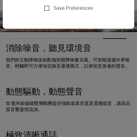
Nex
Save Preferences
消除噪音，聽見環境音
我們的主動降噪技術配備前饋降噪麥克風，可智能過濾外界噪
音。輕觸即可方便地切換至通透模式，以便留意身邊的聲音。
動態驅動，動態聲音
12 毫米釹磁鐵雙層動圈提供強勁逼真音質及震撼低音，讓高品
質音響盡情流淌。
極致清晰通話