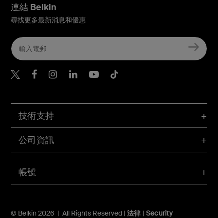
連結 Belkin
尋找更多最新消息和優惠
Belkin Twitter
Belkin Hong Kong Faceboo
Belkin Instagram
Belkin Hong Kong Lin
Belkin Youtube
Belkin TikTok
技術支持
公司資訊
帳號
© Belkin 2026 | All Rights Reserved |
法律
|
Security