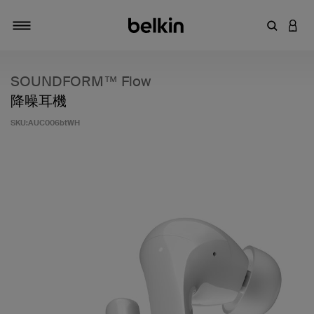
輸入關鍵
登入
切換瀏覽方式
SOUNDFORM™ Flow
降噪耳機
SKU:
AUC006btWH
5 客戶評分（滿分為 5 分）