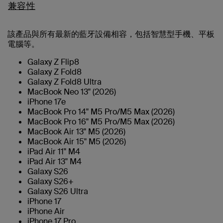
兼容性
該產品與所有最新的藍牙設備相容，包括智慧型手機、平板
電腦等。
Galaxy Z Flip8
Galaxy Z Fold8
Galaxy Z Fold8 Ultra
MacBook Neo 13" (2026)
iPhone 17e
MacBook Pro 14" M5 Pro/M5 Max (2026)
MacBook Pro 16" M5 Pro/M5 Max (2026)
MacBook Air 13" M5 (2026)
MacBook Air 15" M5 (2026)
iPad Air 11" M4
iPad Air 13" M4
Galaxy S26
Galaxy S26+
Galaxy S26 Ultra
iPhone 17
iPhone Air
iPhone 17 Pro