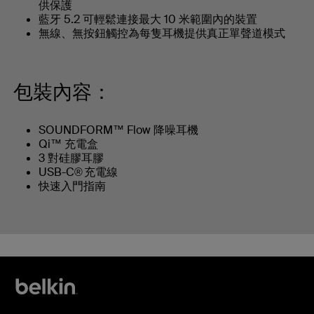
供保護
藍牙 5.2 可輕鬆連接最大 10 米範圍內的裝置
無線、無按鈕觸控為每隻耳機提供真正單聲道模式
包裝內容：
SOUNDFORM™ Flow 降噪耳機
Qi™ 充電盒
3 對硅膠耳膠
USB-C® 充電線
快速入門指南