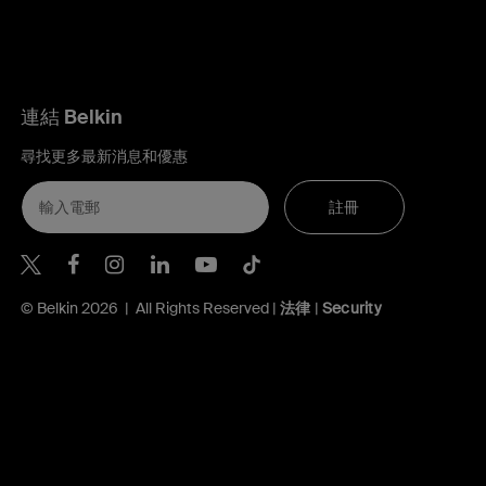
連結 Belkin
尋找更多最新消息和優惠
註冊
Belkin Twitter
Belkin Hong Kong Facebook
Belkin Instagram
Belkin Hong Kong Lin
Belkin Youtube
Belkin TikTok
© Belkin 2026 | All Rights Reserved |
法律
|
Security