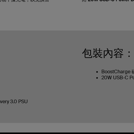
包裝內容
BoostCharg
20W USB-C P
very 3.0 PSU