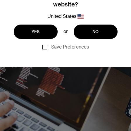
website?
United States
or
YES
NO
Save Preferences