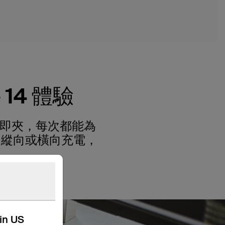
 14 體驗
拍即夾，每次都能為
論是縱向或橫向充電，
kin US