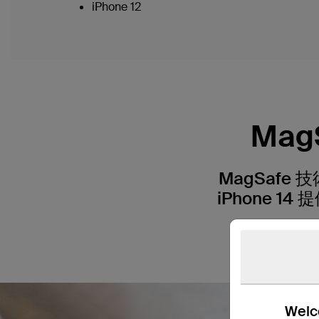
iPhone 12
Mag
MagSaf
iPhone
Welco