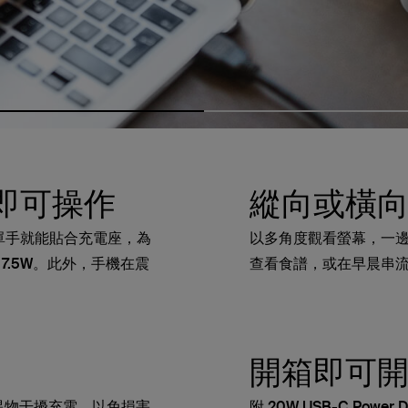
即可操作
縱向或橫
 功能，單手就能貼合充電座，為
以多角度觀看螢幕，一邊充電
7.5W。此外，手機在震
查看食譜，或在早晨串
開箱即可
有異物干擾充電，以免損害
附 20W USB-C Power 