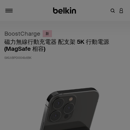
輸入關鍵
登入
切換瀏覽方式
BoostCharge
新
磁力無線行動充電器 配支架 5K 行動電源
(MagSafe 相容)
SKU:
BPD004btBK
3.8 客戶評分（滿分為 5 分）