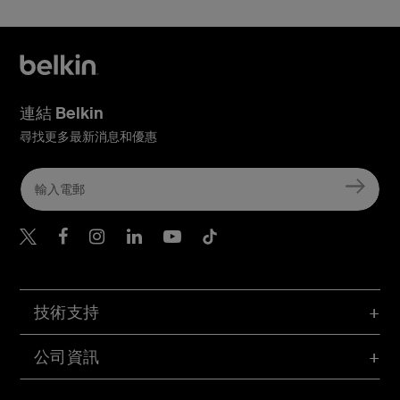
連結 Belkin
尋找更多最新消息和優惠
Belkin Twitter
Belkin Hong Kong Faceboo
Belkin Instagram
Belkin Hong Kong Lin
Belkin Youtube
Belkin TikTok
技術支持
公司資訊