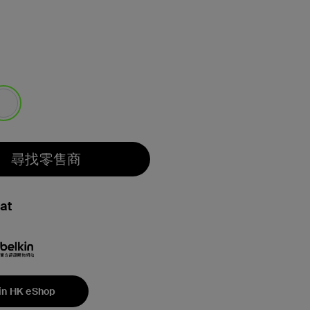
選取
尋找零售商
at
in HK eShop