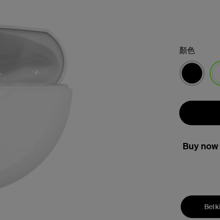
顏色
已
Buy now 
Belk