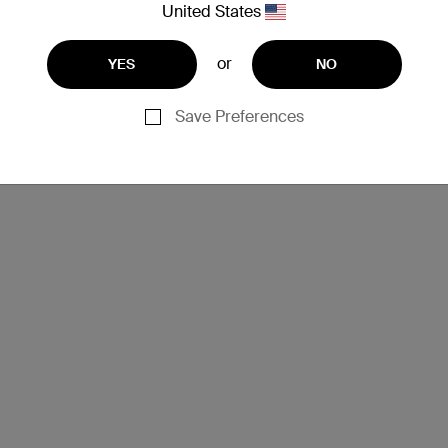
United States
or
YES
NO
Save Preferences