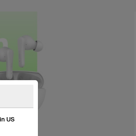
kin US