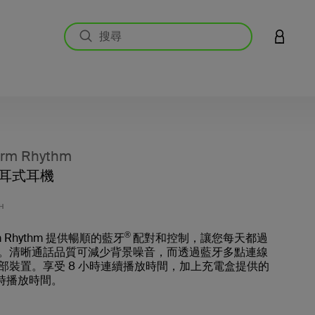
登入您的
rm Rhythm
耳式耳機
5 客戶
H
®
rm Rhythm 提供暢順的藍牙
配對和控制，讓您每天都過
。清晰通話品質可減少背景噪音，而透過藍牙多點連線
部裝置。享受 8 小時連續播放時間，加上充電盒提供的
小時播放時間。