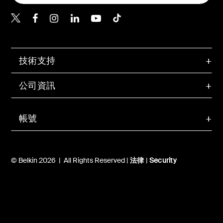
Belkin Twitter
Belkin Hong Kong Faceboo
Belkin Instagram
Belkin Hong Kong Lin
Belkin Youtube
Belkin TikTok
技術支持
公司資訊
帳號
© Belkin 2026 | All Rights Reserved |
法律
|
Security