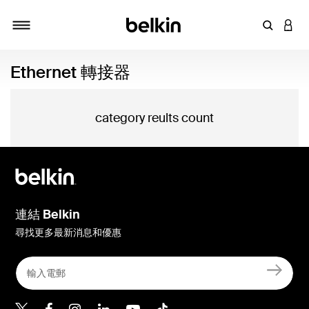
輸入關鍵
登入
切換瀏覽方式
Ethernet 轉接器
category reults count
連結 Belkin
尋找更多最新消息和優惠
Belkin Twitter
Belkin Hong Kong Faceboo
Belkin Instagram
Belkin Hong Kong Lin
Belkin Youtube
Belkin TikTok