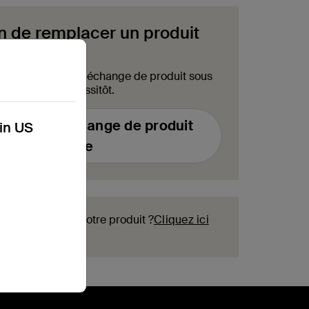
n de remplacer un produit
ire de demande d'échange de produit sous
us contactera aussitôt.
mulaire d'échange de produit
kin US
sous garantie
our enregistrer votre produit ?
Cliquez ici