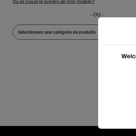
Où se trouve le numéro de mon modèle ?
- OU -
Welco