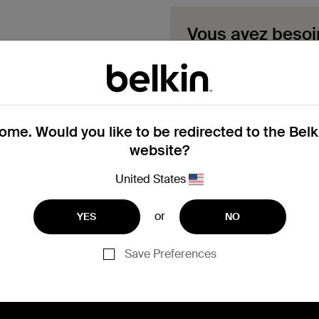
Vous avez besoi
sous garantie ?
Complétez ici le formula
garantie. Notre équipe vo
Remplir un for
me. Would you like to be redirected to the Bel
website?
United States
or
YES
NO
Vous avez besoin d'aide p
dès maintenant
Save Preferences