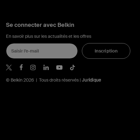
Se connecter avec Belkin
En savoir plus sur les actualités et les offres
Inscription
Belkin Twitter
Belkin Facebook
Belkin Instagram
Belkin LinkedIn
Belkin Youtube
Belkin TikTok
© Belkin 2026 | Tous droits réservés |
Juridique