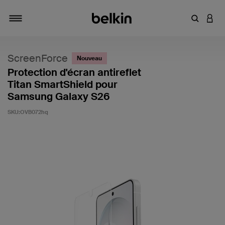
Saisir un 
CONN
Navigation tiroir
ScreenForce
Nouveau
Protection d'écran antireflet
Titan SmartShield pour
Samsung Galaxy S26
SKU:
OVB072hq
4,2 sur 5 (avis clients)