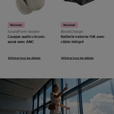
Nouveau
Nouveau
ate
BoostCharge
UltraCharge
ircum-
Batterie externe 10K avec
Chargeur secteur G
câble intégré
avec câble rétractab
(45 W)
Price:
Price:
ails
Afficher tous les détails
Afficher tous les détails