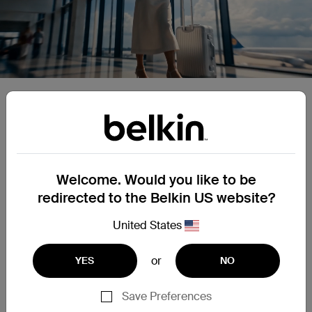
Une performance optimale et
compacte
Welcome. Would you like to be
Voyages d'affaires
Déplacements
Voyages en v
redirected to the Belkin US website?
United States
or
YES
NO
Save Preferences