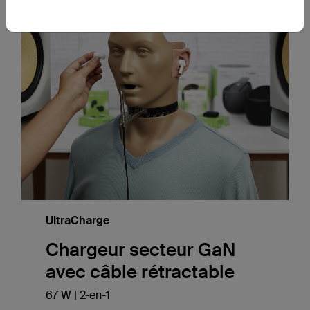
UltraCharge
Chargeur secteur GaN
avec câble rétractable
67 W | 2-en-1