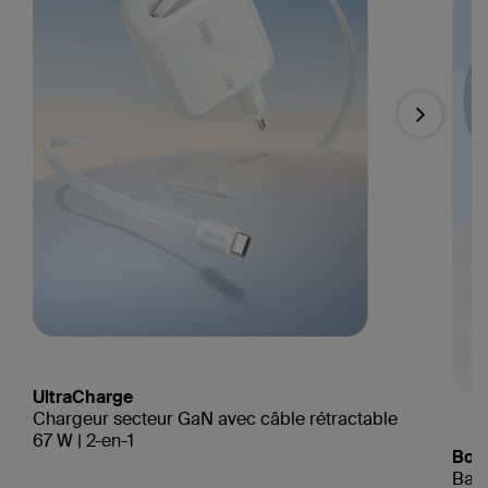
Next
UltraCharge
Chargeur secteur GaN avec câble rétractable
67 W | 2-en-1
Boo
Batt