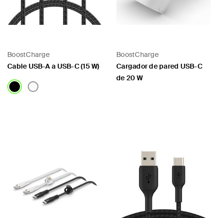
BoostCharge
BoostCharge
Cable USB-A a USB-C (15 W)
Cargador de pared USB-C
de 20 W
Price:
Price: