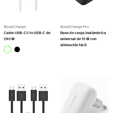
BoostCharge
BoostCharge Pro
Cable USB-C® to USB-C de
Base de carga inalámbrica
240 W
universal de 15 W con
alineación fácil
Price:
Price: