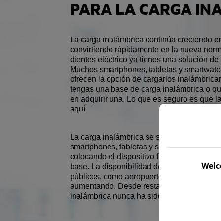
PARA LA CARGA IN
La carga inalámbrica continúa creciendo en
convirtiendo rápidamente en la nueva norma
dientes eléctrico ya tienes una solución de
Muchos smartphones, tabletas y smartwatc
ofrecen la opción de cargarlos inalámbrica
tengas una base de carga inalámbrica o q
en adquirir una. Lo que es seguro es que l
aquí.
La carga inalámbrica se suele utilizar más
smartphones, tabletas y smartwatches que u
colocando el dispositivo físicamente sobre 
Welco
base. La disponibilidad de este tipo de car
públicos, como aeropuertos, universidades 
aumentando. Desde restaurantes locales a 
inalámbrica nunca ha sido más accesible p