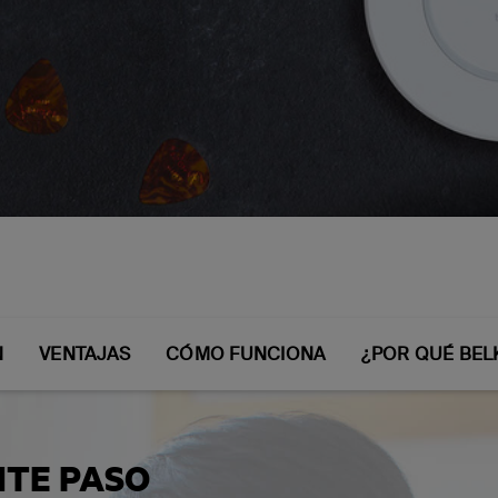
 of wireless chargin
N
VENTAJAS
CÓMO FUNCIONA
¿POR QUÉ BEL
NTE PASO