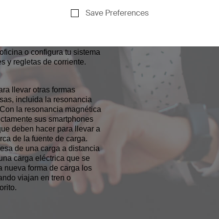
ica ¿qué podemos esperar?
Save Preferences
acceso a esta tecnología en
 la carga inalámbrica esté ya
oteles o en vuelos. En casa,
odrían convertirse en una
oficina o configura tu sistema
s y regletas de corriente.
ara llevar otras formas
as, incluida la resonancia
. Con la resonancia magnética
rfectamente sus smartphones
que deben hacer para llevar a
rca de la fuente de carga.
mesa de una carga a distancia
una carga eléctrica que se
a nueva forma de carga los
ando viajan en tren o
rito.