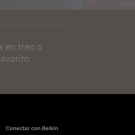
s en tren o
avorito.
Conectar con Belkin