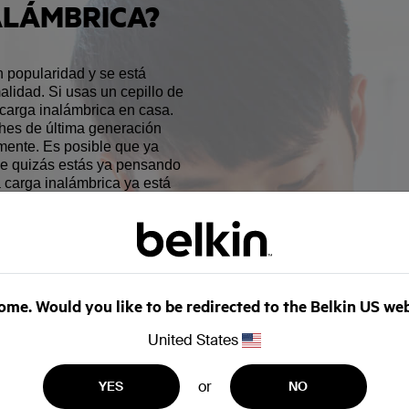
ALÁMBRICA?
 popularidad y se está
lidad. Si usas un cepillo de
 carga inalámbrica en casa.
hes de última generación
mente. Es posible que ya
ue quizás estás ya pensando
a carga inalámbrica ya está
 frecuentemente en
san la carga inductiva,
la superficie de carga de la
me. Would you like to be redirected to the Belkin US we
ga inductiva en lugares
o restaurantes, está
United States
Starbucks la corriente
ara los usuarios.
or
YES
NO