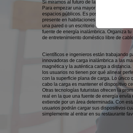
Si miramos al futuro de la carga inalámbr
Para empezar una mayor proliferación del 
espacios públicos. Es posible que en breve
presente en habitaciones y vestíbulos de h
una pared o un escritorio en su totalidad p
fuente de energía inalámbrica. Organiza tu 
de entretenimiento doméstico libre de cable
Científicos e ingenieros están trabajando p
innovadoras de carga inalámbrica a las mas
magnética y la auténtica carga a distancia
los usuarios no tienen por qué alinear pe
con la superficie plana de carga. Lo único 
cabo la carga es mantener el dispositivo ce
Otras tecnologías futuristas ofrecen la pro
real en la que una fuente de energía envía 
extiende por un área determinada. Con est
usuarios podrán cargar sus dispositivos cu
simplemente al entrar en su restaurante favo