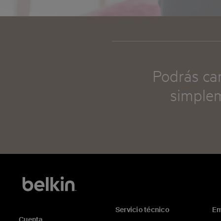
Podrás car
simplem
Servicio técnico
Em
Cuenta