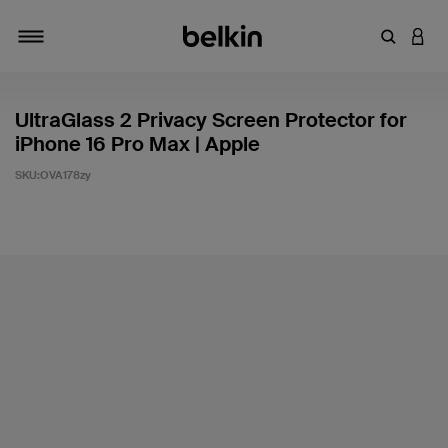
Introduce
INICI
Alternar navegación
UltraGlass 2 Privacy Screen Protector for
iPhone 16 Pro Max | Apple
SKU:
OVA178zy
3,4 de 5 en la evaluación de los clientes