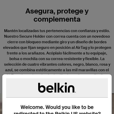
Asegura, protege y
complementa
Mantén localizadas tus pertenencias con confianza y estilo.
Nuestro Secure Holder con correa cuenta con un novedoso
cierre con bloqueo mediante giro y un diseño de bordes
elevados que fijan seguro en posición al AirTag y lo protegen
frente a los arañazos. Acóplalo fácilmente a tu equipaje,
bolsa o mochila con su correa resistente y flexible. La
selección de cuatro vibrantes colores, negro, blanco, rosa y
azul, se combina estéticamente a las mil maravillas con el
AirTag, sin ocultar ningún detalle de su elegante diseño o
sus grabados personalizados.
Welcome. Would you like to be
redirected to the Belkin US website?