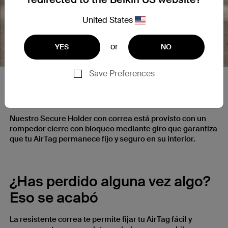
United States
Nex
or
YES
NO
Save Preferences
Bloqueo ultraseguro
Nuestro Secure Holder con correa está provisto con un
rompedor cierre con bloqueo mediante giro que garantiza
que tu AirTag permanece fijo y seguro en su interior.
¿Has perdido alguna vez algo?
Eso se acabó
La resistente correa te permite fijar tu AirTag fácil y