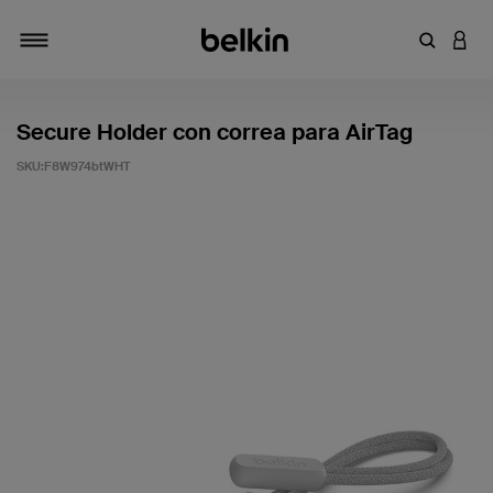
Introduce
INICI
Alternar navegación
Secure Holder con correa para AirTag
SKU:
F8W974btWHT
3,5 de 5 en la evaluación de los clientes