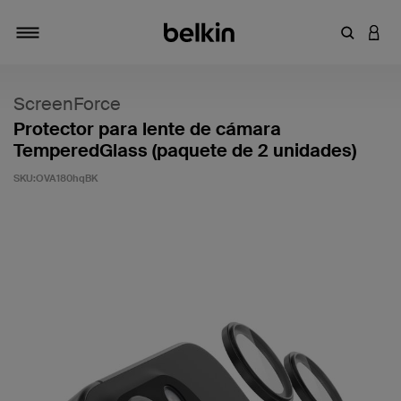
Introduce
INICI
Alternar navegación
ScreenForce
Protector para lente de cámara
TemperedGlass (paquete de 2 unidades)
SKU:
OVA180hqBK
3,2 de 5 en la evaluación de los clientes