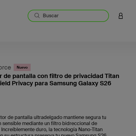
INICIAR
orce
Nuevo
 de pantalla con filtro de privacidad Titan
ield Privacy para Samsung Galaxy S26
3,7 de 
tor de pantalla ultradelgado mantiene segura tu
 sensible mediante un filtro bidreccional de
 Increíblemente duro, la tecnología Nano-Titan
en su estructura preserva tu nuevo Samsung S26