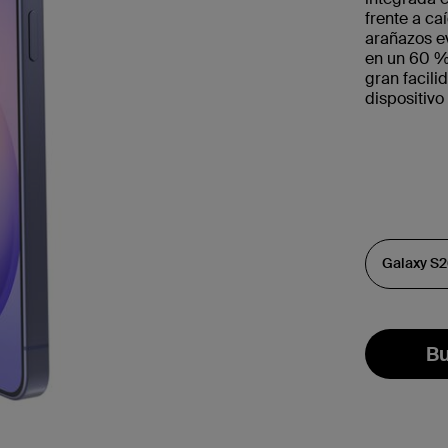
frente a ca
arañazos ev
en un 60 % 
gran facili
dispositivo
Bu