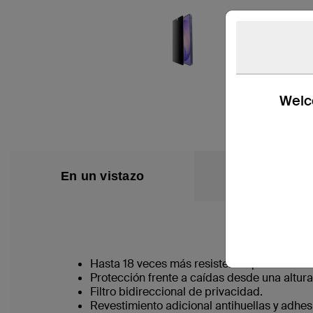
Welco
En un vistazo
Contenido de l
Hasta 18 veces más resistente que el vidrio
Protección frente a caídas desde una altura
Filtro bidireccional de privacidad.
Revestimiento adicional antihuellas y adhes