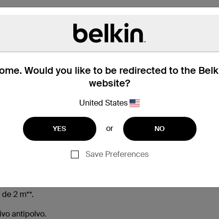
me. Would you like to be redirected to the Bel
website?
United States
a caja
Compatibilidad
Especif
or
YES
NO
Save Preferences
 convencional*
 de 2 m**.
ivo antipolvo.