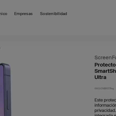
nico
Empresas
Sostenibilidad
g
ScreenF
Protector
SmartSh
Ultra
SKU:
OVB077hq
Este protec
información
privacidad.
integrada 