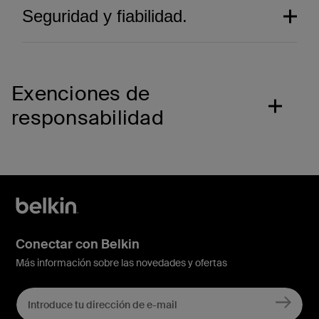
Seguridad y fiabilidad.
Exenciones de
responsabilidad
Conectar con Belkin
Una estética pensada
Más información sobre las novedades y ofertas
hasta el último detalle.
Experimenta nuestro galardonado sistema
Rendimiento sin rival.
de protección de pantalla, de forma