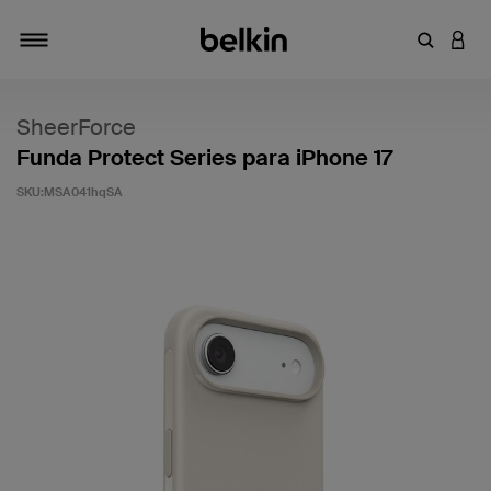
Introduce
INICI
Alternar navegación
SheerForce
Funda Protect Series para iPhone 17
SKU:
MSA041hqSA
5 de 5 en la evaluación de los clientes