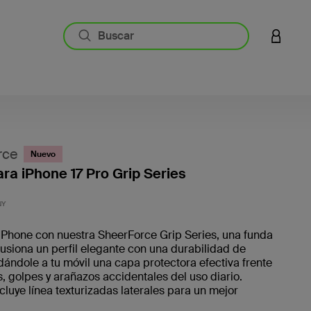
INICIAR
rce
Nuevo
ra iPhone 17 Pro Grip Series
5 de 5 
NY
iPhone con nuestra SheerForce Grip Series, una funda
fusiona un perfil elegante con una durabilidad de
dándole a tu móvil una capa protectora efectiva frente
s, golpes y arañazos accidentales del uso diario.
luye línea texturizadas laterales para un mejor