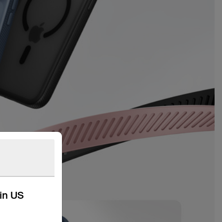
kin US