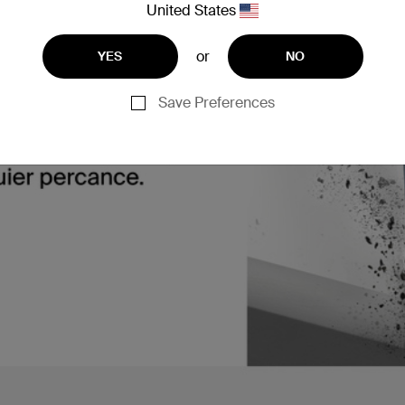
United States
or
YES
NO
Save Preferences