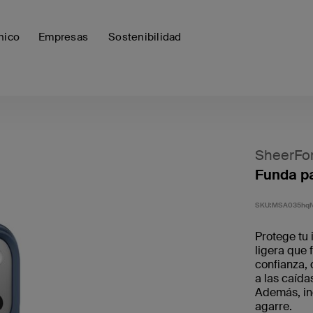
nico
Empresas
Sostenibilidad
SheerFo
Funda pa
SKU:
MSA035hq
Protege tu 
ligera que 
confianza, 
a las caída
Además, inc
agarre.