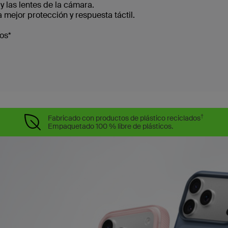
y las lentes de la cámara.
 mejor protección y respuesta táctil.
os*
†
Fabricado con productos de plástico reciclados
Empaquetado 100 % libre de plásticos.