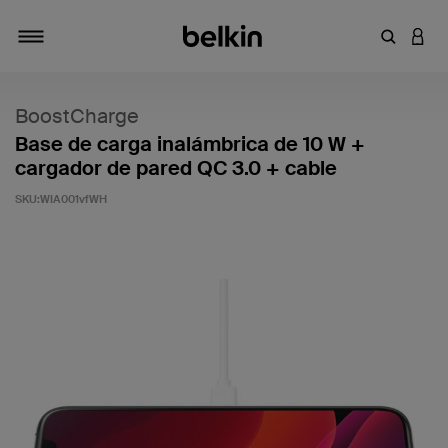
Introduce
INICI
Alternar navegación
BoostCharge
Base de carga inalámbrica de 10 W +
cargador de pared QC 3.0 + cable
SKU:
WIA001vfWH
5 de 5 en la evaluación de los clientes