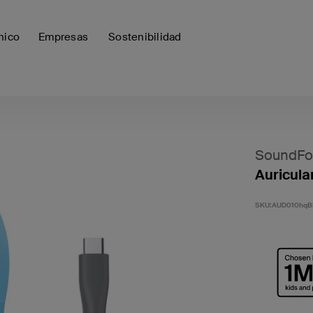
nico
Empresas
Sostenibilidad
SoundFo
Auricula
SKU:
AUD010hqB