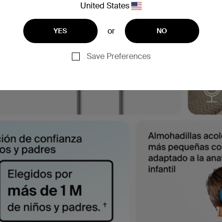
United States
or
YES
NO
Save Preferences