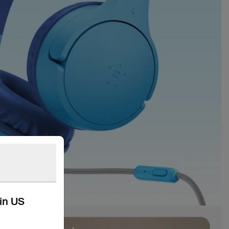
kin US