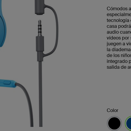
Cómodos au
especialmen
tecnología 
casa podrá
audio cuan
vídeos por 
juegen a v
la diadema 
de los niño
integrado p
salida de a
Color