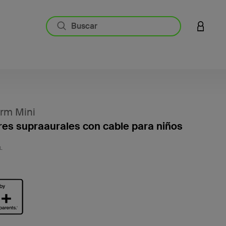
INICIAR
rm Mini
res supraaurales con cable para niños
5 de 5 
L