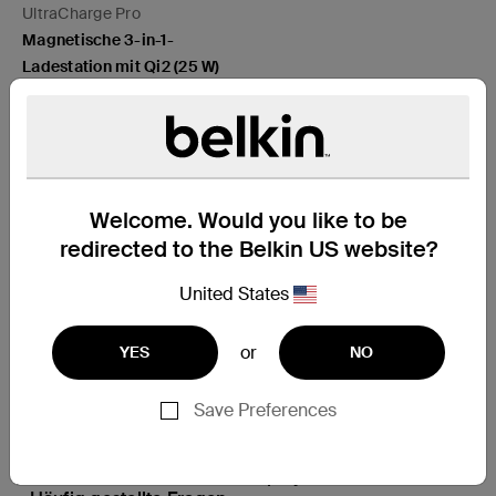
UltraCharge Pro
Magnetische 3-in-1-
Ladestation mit Qi2 (25 W)
Price:
119,99 €
Welcome. Would you like to be
In den Einkaufswagen
redirected to the Belkin US website?
Support
United States
Häufige Fragen
or
YES
NO
Wissenswertes über das Belkin SCREENFORCE™ -
Save Preferences
Displayschutz für Huawei™
Belkin SCREENFORCE™ -Displayschutz für Huawei™