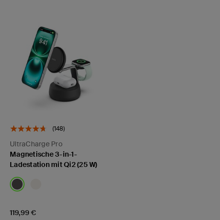
(148)
UltraCharge Pro
Magnetische 3-in-1-
Ladestation mit Qi2 (25 W)
Price:
119,99 €