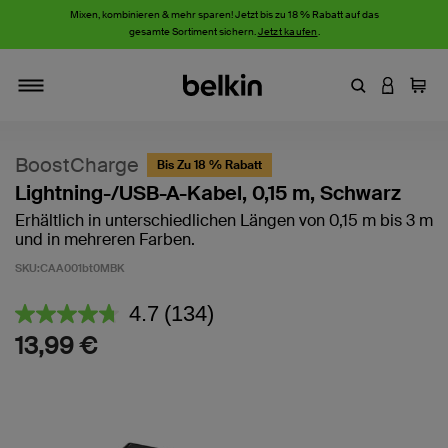
Mixen, kombinieren & mehr sparen! Jetzt bis zu 18 % Rabatt auf das
gesamte Sortiment sichern.
Jetzt kaufen
.
Stichwort oder
AN IHRE
Einka
Navigieren
BoostCharge
Bis Zu 18 % Rabatt
Lightning-/USB-A-Kabel, 0,15 m, Schwarz
Erhältlich in unterschiedlichen Längen von 0,15 m bis 3 m
und in mehreren Farben.
SKU:
CAA001bt0MBK
3,3 von 5 Kundenrezension
4.7
(134)
134
Bewertungen
13,99 €
lesen.
Link
auf
derselben
Seite.