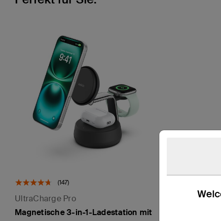
(147)
Welco
UltraCharge Pro
Magnetische 3-in-1-Ladestation mit