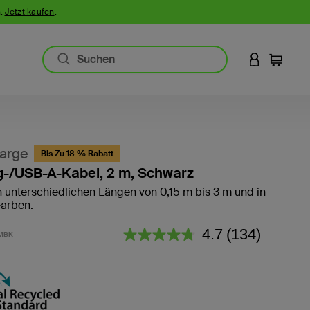
n.
Jetzt kaufen
.
AN IHREM 
Einkauf
arge
Bis Zu 18 % Rabatt
g-/USB-A-Kabel, 2 m, Schwarz
in unterschiedlichen Längen von 0,15 m bis 3 m und in
arben.
5 von 5 Kundenrezension
4.7
(134)
MBK
134
Bewertungen
lesen.
Link
auf
derselben
Seite.