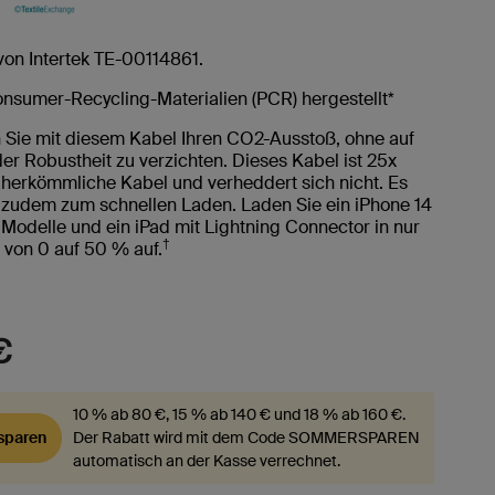
t von Intertek TE-00114861.
onsumer-Recycling-Materialien (PCR) hergestellt*
 Sie mit diesem Kabel Ihren CO2-Ausstoß, ohne auf
er Robustheit zu verzichten. Dieses Kabel ist 25x
s herkömmliche Kabel und verheddert sich nicht. Es
h zudem zum schnellen Laden. Laden Sie ein iPhone 14
 Modelle und ein iPad mit Lightning Connector in nur
†
 von 0 auf 50 % auf.
€
10 % ab 80 €, 15 % ab 140 € und 18 % ab 160 €.
paren
Der Rabatt wird mit dem Code SOMMERSPAREN
automatisch an der Kasse verrechnet.