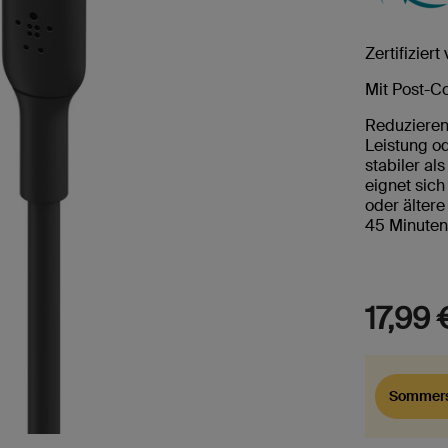
Zertifizier
Mit Post-C
Reduzieren
Leistung od
stabiler al
eignet sic
oder ältere
45 Minuten
17,99 
Sommers