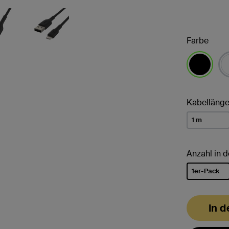
Farbe
ausgewähl
Kabelläng
1 m
Anzahl in 
1er-Pack
ausgewähl
In 