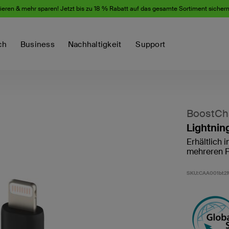
eren & mehr sparen! Jetzt bis zu 18 % Rabatt auf das gesamte Sortiment sicher
ch
Business
Nachhaltigkeit
Support
BoostCh
Lightnin
Erhältlich 
mehreren F
SKU:
CAA001bt2