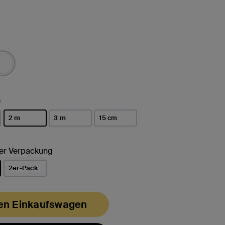
t
e
2 m
3 m
15 cm
ausgewählt
der Verpackung
2er-Pack
t
den Einkaufswagen