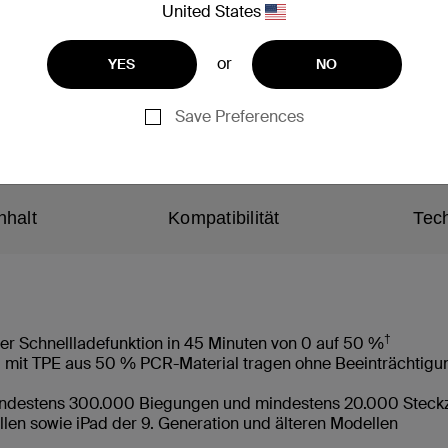
United States
or
YES
NO
Save Preferences
nhalt
Kompatibilität
Tec
†
er Schnellladefunktion in 45 Minuten von 0 auf 50 %
l mit TPE aus 50 % PCR-Material tragen ohne Beeinträchtigu
 mindestens 300.000 Biegungen und mindestens 20.000 Steckz
len sowie iPad der 9. Generation und älteren Modellen