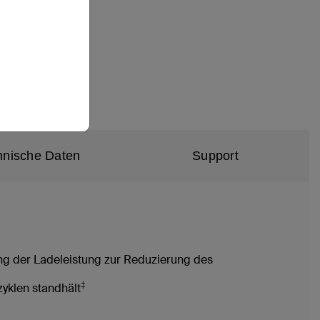
hnische Daten
Support
ng der Ladeleistung zur Reduzierung des
‡
yklen standhält