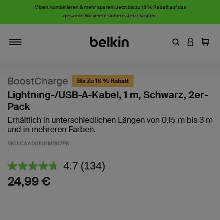
Mixen, kombinieren & mehr sparen! Jetzt bis zu 18 % Rabatt auf das
gesamte Sortiment sichern.
Jetzt kaufen
.
Stichwort oder
AN IHRE
Einka
Navigieren
BoostCharge
Bis Zu 18 % Rabatt
Lightning-/USB-A-Kabel, 1 m, Schwarz, 2er-
Pack
Erhältlich in unterschiedlichen Längen von 0,15 m bis 3 m
und in mehreren Farben.
SKU:
CAA001bt1MBK2PK
5 von 5 Kundenrezension
4.7
(134)
134
Bewertungen
24,99 €
lesen.
Link
auf
derselben
Seite.