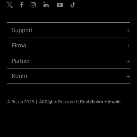
Belkin Twitter
Belkin Facebook
Belkin Instagram
Belkin LinkedIn
Belkin Youtube
Belkin TikTok
Support
Firma
Partner
Konto
© Belkin 2026 | All Rights Reserved |
Rechtlicher Hinweis