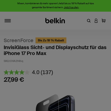
Mixen, kombinieren & mehr sparen! Jetzt bis zu 18 % Rabatt auf das
gesamte Sortiment sichern.
Jetzt kaufen
.
Stichwort oder
AN IHRE
Einka
Navigieren
ScreenForce
Bis Zu 18 % Rabatt
InvisiGlass Sicht- und Displayschutz für das
iPhone 17 Pro Max
SKU:
OVA214hq
4,9 von 5 Kundenrezension
4.0
(137)
137
Bewertungen
27,99 €
lesen.
Link
auf
derselben
Seite.