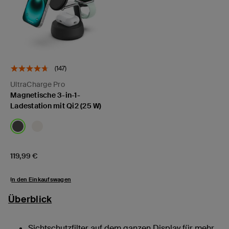
(147)
UltraCharge Pro
Magnetische 3-in-1-
Ladestation mit Qi2 (25 W)
Price:
119,99 €
In den Einkaufswagen
Überblick
Sichtschutzfilter auf dem ganzen Display für mehr