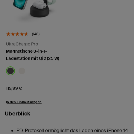
(148)
UltraCharge Pro
Magnetische 3-in-1-
Ladestation mit Qi2 (25 W)
Price:
119,99 €
In den Einkaufswagen
Überblick
PD-Protokoll ermöglicht das Laden eines iPhone 14