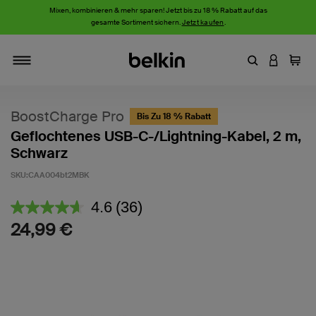
Mixen, kombinieren & mehr sparen! Jetzt bis zu 18 % Rabatt auf das
gesamte Sortiment sichern.
Jetzt kaufen
.
Stichwort oder
AN IHRE
Einka
Navigieren
BoostCharge Pro
Bis Zu 18 % Rabatt
Geflochtenes USB-C-/Lightning-Kabel, 2 m,
Schwarz
SKU:
CAA004bt2MBK
5 von 5 Kundenrezension
4.6
(36)
36
Bewertungen
24,99 €
lesen.
Link
auf
derselben
Seite.