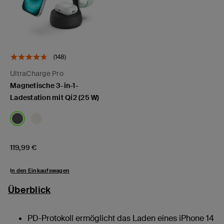
(148)
UltraCharge Pro
Magnetische 3-in-1-
Ladestation mit Qi2 (25 W)
Price:
119,99 €
In den Einkaufswagen
Überblick
PD-Protokoll ermöglicht das Laden eines iPhone 14