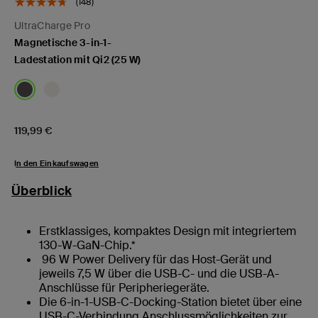
(148)
UltraCharge Pro
Magnetische 3-in-1-
Ladestation mit Qi2 (25 W)
Price:
119,99 €
In den Einkaufswagen
Überblick
Erstklassiges, kompaktes Design mit integriertem
130-W-GaN-Chip.*
96 W Power Delivery für das Host-Gerät und
jeweils 7,5 W über die USB-C- und die USB-A-
Anschlüsse für Peripheriegeräte.
Die 6-in-1-USB-C-Docking-Station bietet über eine
USB-C-Verbindung Anschlussmöglichkeiten zur