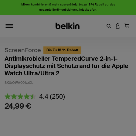
Mixen, kombinieren & mehr sparen! Jetzt bis zu 18 % Rabatt auf das
gesamte Sortiment sichern.
Jetzt kaufen
.
Stichwort oder
AN IHRE
Einka
Navigieren
ScreenForce
Bis Zu 18 % Rabatt
Antimikrobieller TemperedCurve 2-in-1-
Displayschutz mit Schutzrand für die Apple
Watch Ultra/Ultra 2
SKU:
OWA001zzCL
4,4 von 5 Kundenrezension
4.4
(250)
250
Bewertungen
24,99 €
lesen.
Link
auf
derselben
Seite.