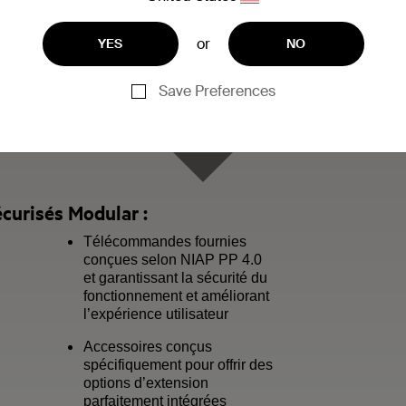
or
YES
NO
Save Preferences
urisés Modular :
Télécommandes fournies
conçues selon NIAP PP 4.0
et garantissant la sécurité du
fonctionnement et améliorant
l’expérience utilisateur
Accessoires conçus
spécifiquement pour offrir des
options d’extension
parfaitement intégrées