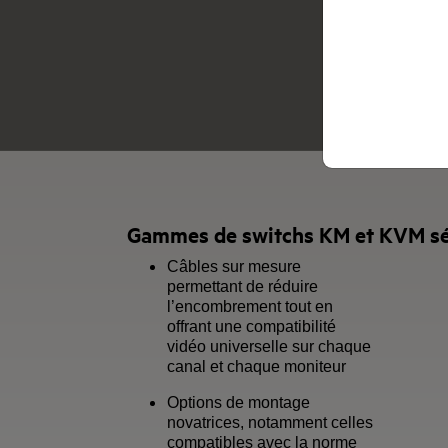
Gammes de switchs KM et KVM séc
Câbles sur mesure
permettant de réduire
l’encombrement tout en
offrant une compatibilité
vidéo universelle sur chaque
canal et chaque moniteur
Options de montage
novatrices, notamment celles
compatibles avec la norme