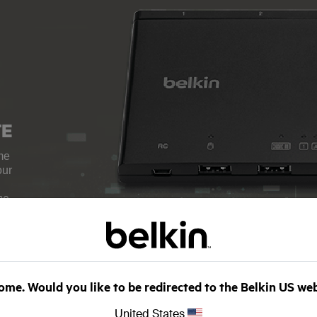
TE
me
our
me
t
air
me. Would you like to be redirected to the Belkin US we
United States