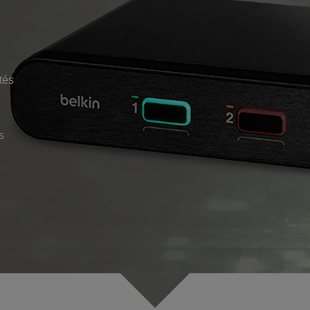
tés
s
s