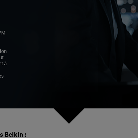
KVM
tion
ut
nt à
es
 Belkin :