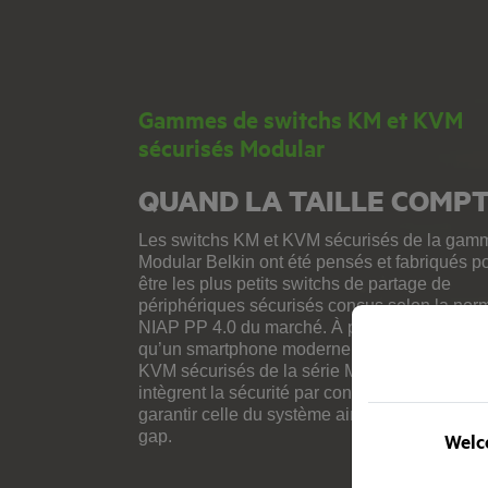
Gammes de switchs KM et KVM
sécurisés Modular
QUAND LA TAILLE COMP
Les switchs KM et KVM sécurisés de la gam
Modular Belkin ont été pensés et fabriqués p
être les plus petits switchs de partage de
périphériques sécurisés conçus selon la nor
NIAP PP 4.0 du marché. À peine plus larges
qu’un smartphone moderne, les switchs KM e
KVM sécurisés de la série Modular Belkin
intègrent la sécurité par construction afin de
garantir celle du système ainsi que l’isolation 
gap.
Welco